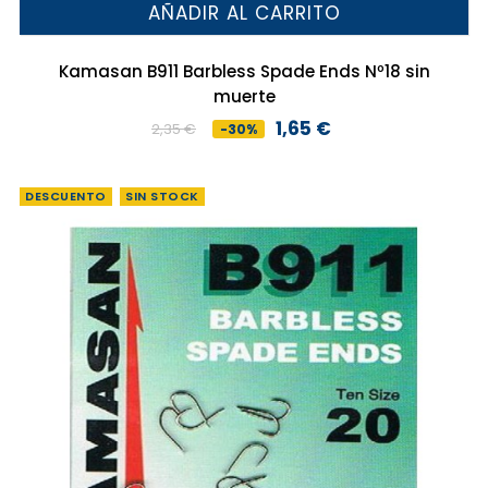
AÑADIR AL CARRITO
Kamasan B911 Barbless Spade Ends Nº18 sin
muerte
1,65 €
2,35 €
-30%
Precio
Precio
base
DESCUENTO
SIN STOCK