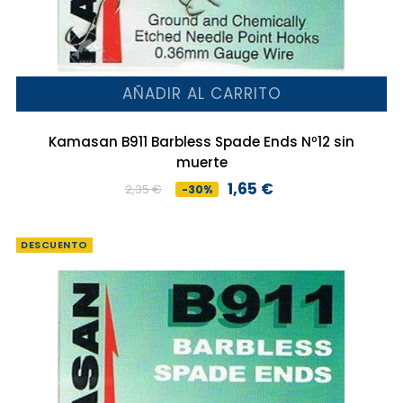
AÑADIR AL CARRITO
Kamasan B911 Barbless Spade Ends Nº12 sin
muerte
1,65 €
2,35 €
-30%
Precio
Precio
base
DESCUENTO