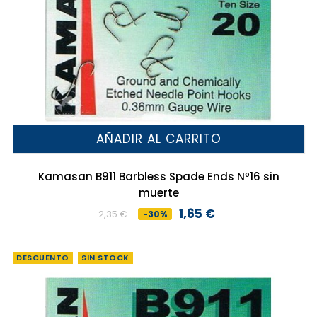
AÑADIR AL CARRITO
Kamasan B911 Barbless Spade Ends Nº16 sin
muerte
1,65 €
2,35 €
-30%
Precio
Precio
base
DESCUENTO
SIN STOCK