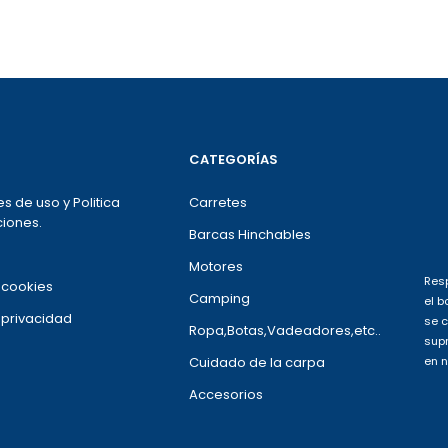
CATEGORÍAS
s de uso y Politica
Carretes
iones.
Barcas Hinchables
Motores
Resp
e cookies
Camping
el b
e privacidad
se c
Ropa,Botas,Vadeadores,etc..
supr
Cuidado de la carpa
en n
Accesorios