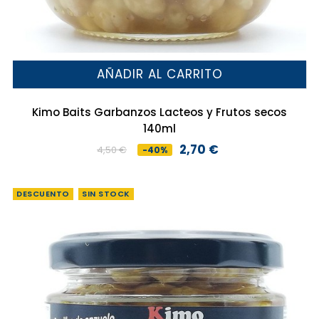
AÑADIR AL CARRITO
Kimo Baits Garbanzos Lacteos y Frutos secos
140ml
2,70 €
4,50 €
-40%
Precio
Precio
base
DESCUENTO
SIN STOCK