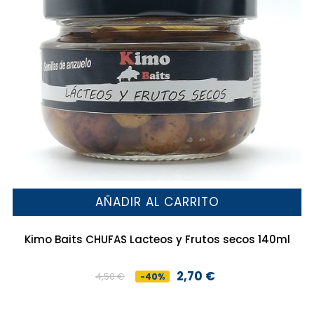
AÑADIR AL CARRITO
Kimo Baits CHUFAS Lacteos y Frutos secos 140ml
2,70 €
4,50 €
-40%
Precio
Precio
base