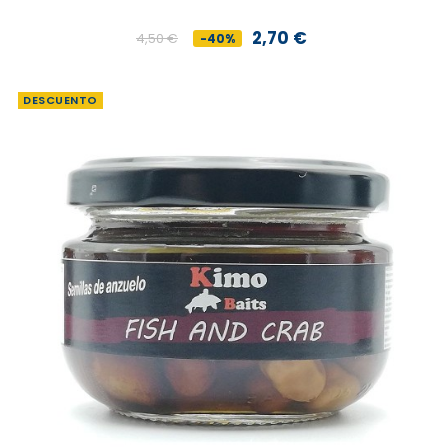
2,70 €
4,50 €
-40%
Precio
Precio
base
DESCUENTO