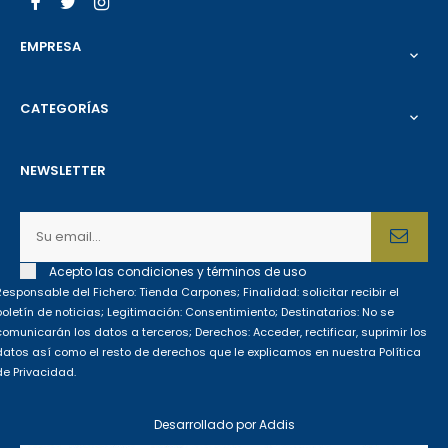
Facebook
Twitter
Instagram
EMPRESA

CATEGORÍAS

NEWSLETTER
Acepto las condiciones y términos de uso
Responsable del Fichero: Tienda Carpones; Finalidad: solicitar recibir el
boletín de noticias; Legitimación: Consentimiento; Destinatarios: No se
comunicarán los datos a terceros; Derechos: Acceder, rectificar, suprimir los
datos así como el resto de derechos que le explicamos en nuestra Política
de Privacidad.
Desarrollado por
Addis