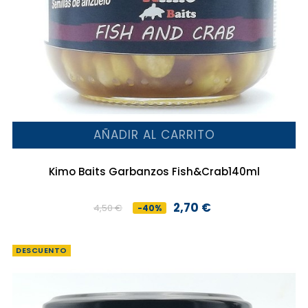
AÑADIR AL CARRITO
Kimo Baits Garbanzos Fish&Crab140ml
2,70 €
4,50 €
-40%
Precio
Precio
base
DESCUENTO