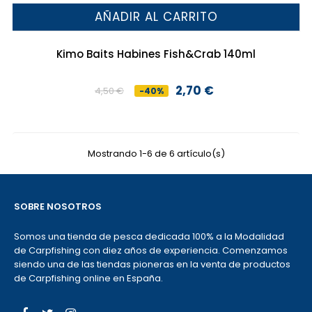
AÑADIR AL CARRITO
Kimo Baits Habines Fish&Crab 140ml
2,70 €
4,50 €
-40%
Precio
Precio
base
Mostrando 1-6 de 6 artículo(s)
SOBRE NOSOTROS
Somos una tienda de pesca dedicada 100% a la Modalidad
de Carpfishing con diez años de experiencia. Comenzamos
siendo una de las tiendas pioneras en la venta de productos
de Carpfishing online en España.