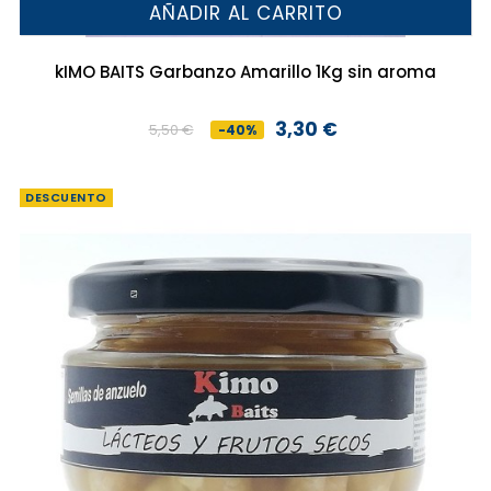
AÑADIR AL CARRITO
kIMO BAITS Garbanzo Amarillo 1Kg sin aroma
3,30 €
5,50 €
-40%
Precio
Precio
base
DESCUENTO