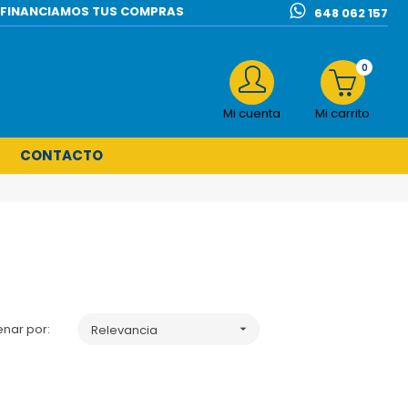
l | FINANCIAMOS TUS COMPRAS
648 062 157
0
Mi cuenta
Mi carrito
CONTACTO
nar por:
Relevancia
