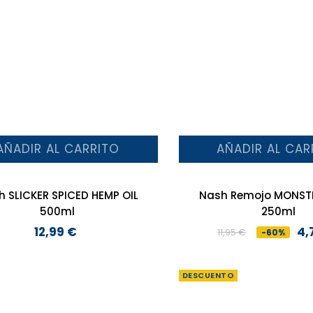
AÑADIR AL CARRITO
AÑADIR AL CAR
 SLICKER SPICED HEMP OIL
Nash Remojo MONST
500ml
250ml
12,99 €
4,
11,95 €
-60%
Precio
Precio
Precio
base
DESCUENTO