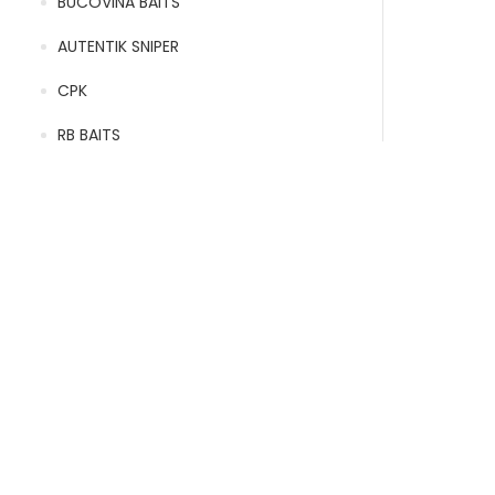
BUCOVINA BAITS
AUTENTIK SNIPER
CPK
RB BAITS
EL CARPERO
Filtrar Por
Na
Marca
Nash
(4)
Mostrando