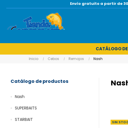
Envío gratuito a partir de
CATÁLOGO DE
Inicio
Cebos
Remojos
Nash
Catálogo de productos
Nas
Nash
SUPERBAITS
STARBAIT
SIN STO