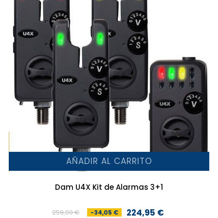
AÑADIR AL CARRITO
Dam U4X Kit de Alarmas 3+1
224,95 €
259,00 €
-34,05 €
Precio
Precio