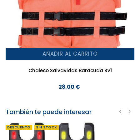
AÑADIR AL CARRITO
Chaleco Salvavidas Baracuda SV1
28,00 €
Precio
También te puede interesar
‹
›
DESCUENTO
SIN STOCK