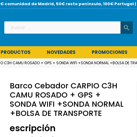
 30€ comunidad de Madrid, 50€ resto península, 100€ Portuga
search
 PRODUCTOS
NOVEDADES
PROMOCIONES
IO C3H CAMU ROSADO + GPS + SONDA WIFI +SONDA NORMAL +BOLSA DE TR
Barco Cebador CARPIO C3H
CAMU ROSADO + GPS +
SONDA WIFI +SONDA NORMAL
+BOLSA DE TRANSPORTE
escripción