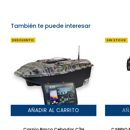
También te puede interesar
DESCUENTO
SIN STOCK
AÑADIR AL CARRITO
AÑ
Carpio Barco Cebador C3H
CARPIO 