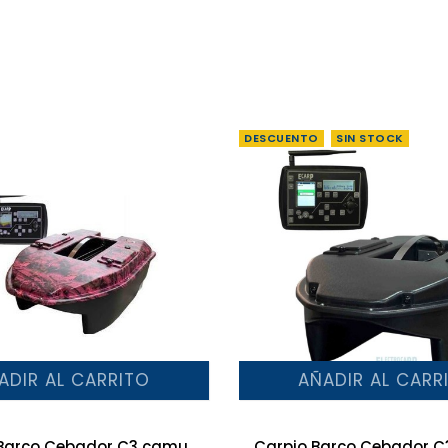
DESCUENTO
SIN STOCK
ADIR AL CARRITO
AÑADIR AL CARR
Barco Cebador C3 camu
Carpio Barco Cebador 