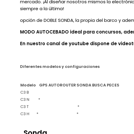
mercado. ¡Al diseñar nosotros mismos la electróni
siempre a la última!
opción de DOBLE SONDA, la propia del barco y adem
MODO AUTOCEBADO ideal para concursos, adem
En nuestro canal de youtube dispone de videot
Diferentes modelos y configuraciones
Modelo
GPS AUTOROUTER
SONDA BUSCA PECES
C3 B
C3 N
*
C3 T
*
C3 H
*
*
Sonda