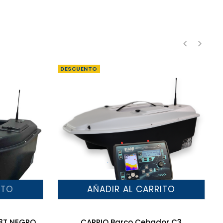
‹
›
DESCUENTO
ITO
AÑADIR AL CARRITO
C3T NEGRO
CARPIO Barco Cebador C3