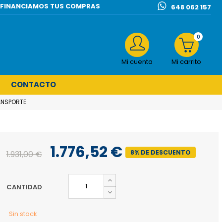
l | FINANCIAMOS TUS COMPRAS
648 062 157
0
Mi cuenta
Mi carrito
CONTACTO
ANSPORTE
1.776,52 €
8% DE DESCUENTO
1.931,00 €
CANTIDAD
Sin stock