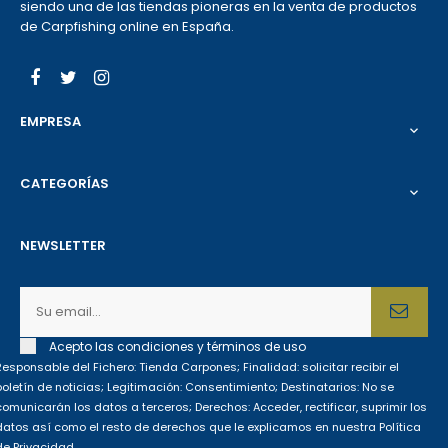
siendo una de las tiendas pioneras en la venta de productos
de Carpfishing online en España.
Facebook
Twitter
Instagram
EMPRESA

CATEGORÍAS

NEWSLETTER
Acepto las condiciones y términos de uso
Responsable del Fichero: Tienda Carpones; Finalidad: solicitar recibir el
boletín de noticias; Legitimación: Consentimiento; Destinatarios: No se
comunicarán los datos a terceros; Derechos: Acceder, rectificar, suprimir los
datos así como el resto de derechos que le explicamos en nuestra Política
de Privacidad.