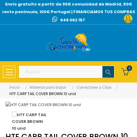
Envío gratuito a partir de 30€ comunidad de Madrid, 50€
resto península, 100€ Portugal | FINANCIAMOS TUS COMPRAS
648 062 157
0
search
Inicio
Material para bajos
Conectores y Clips
HTF CARP TAIL COVER BROWN 10 und
HTF CARP TAIL COVER BROWN 10