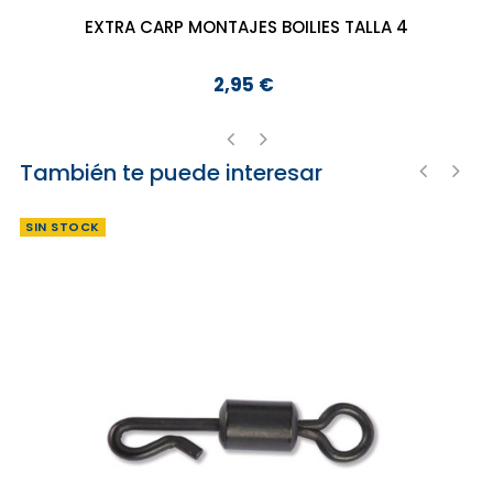
EXTRA CARP MONTAJES BOILIES TALLA 4
2,95 €
Precio
También te puede interesar
‹
›
‹
›
SIN STOCK