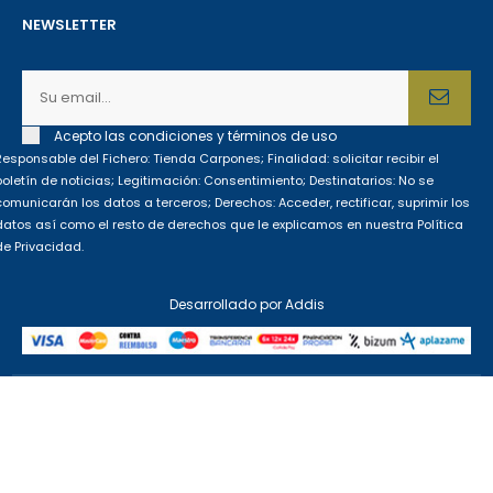
NEWSLETTER
Acepto las condiciones y términos de uso
Responsable del Fichero: Tienda Carpones; Finalidad: solicitar recibir el
boletín de noticias; Legitimación: Consentimiento; Destinatarios: No se
comunicarán los datos a terceros; Derechos: Acceder, rectificar, suprimir los
datos así como el resto de derechos que le explicamos en nuestra Política
de Privacidad.
Desarrollado por
Addis