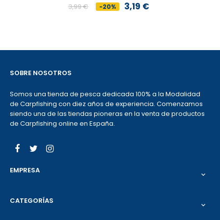
3,19 €
3,99 €
-20%
Precio
Precio
base
SOBRE NOSOTROS
Somos una tienda de pesca dedicada 100% a la Modalidad
de Carpfishing con diez años de experiencia. Comenzamos
siendo una de las tiendas pioneras en la venta de productos
de Carpfishing online en España.
Facebook
Twitter
Instagram
EMPRESA

CATEGORÍAS
