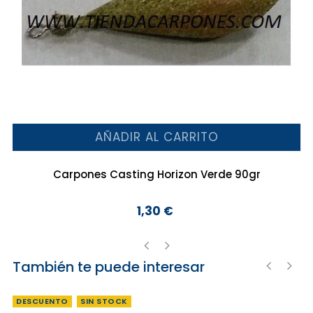
AÑADIR AL CARRITO
Carpones Casting Horizon Verde 90gr
1,30 €
Precio
También te puede interesar
‹
›
‹
›
DESCUENTO
SIN STOCK