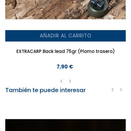
AÑADIR AL CARRITO
EXTRACARP Back lead 75gr (Plomo trasero)
7,90 €
Precio
También te puede interesar
‹
›
‹
›