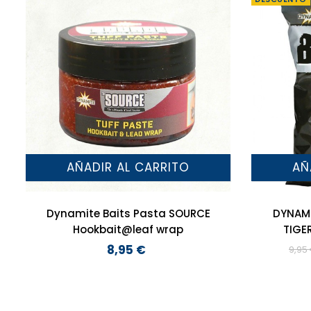
AÑADIR AL CARRITO
AÑ
Dynamite Baits Pasta SOURCE
DYNAMI
Hookbait@leaf wrap
TIGER
8,95 €
9,95
Precio