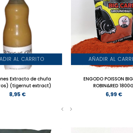
ADIR AL CARRITO
AÑADIR AL CARR
nes Extracto de chufa
ENGODO POISSON BIG
tros) (tigernut extract)
ROBIN&RED 1800
8,95 €
6,99 €
Precio
Precio
‹
›