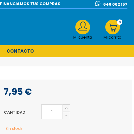
l | FINANCIAMOS TUS COMPRAS
648 062 157
0
Mi cuenta
Mi carrito
CONTACTO
7,95 €
CANTIDAD
Sin stock