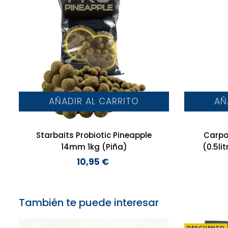
AÑADIR AL CARRITO
AÑ
Starbaits Probiotic Pineapple
Carpo
14mm 1kg (Piña)
(0.5li
10,95 €
Precio
También te puede interesar
DESCUENTO