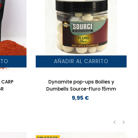
ITO
AÑADIR AL CARRITO
 CARP
Dynamite pop-ups Boilies y
GR
Dumbells Source-Fluro 15mm
9,95 €
Precio
‹
›
SIN STOCK