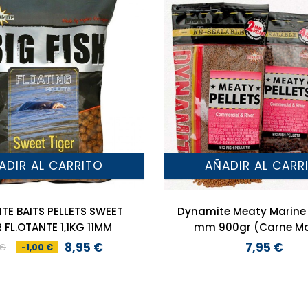
ADIR AL CARRITO
AÑADIR AL CARR
TE BAITS PELLETS SWEET
Dynamite Meaty Marine 
 FL.OTANTE 1,1KG 11MM
mm 900gr (Carne Ma
8,95 €
7,95 €
 €
-1,00 €
Precio
Precio
Precio
base