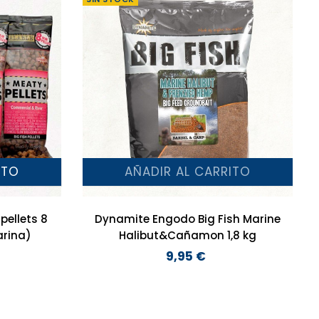
ITO
AÑADIR AL CARRITO
pellets 8
Dynamite Engodo Big Fish Marine
rina)
Halibut&Cañamon 1,8 kg
9,95 €
Precio