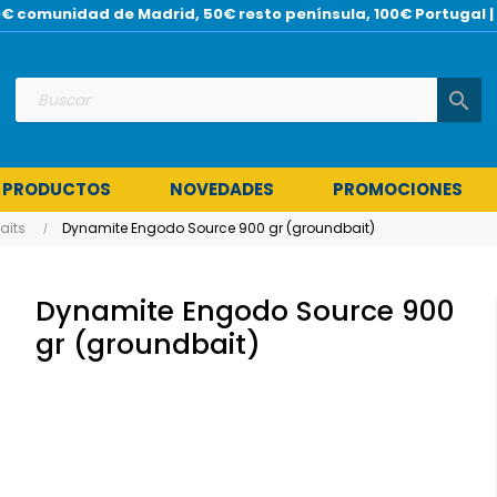
 30€ comunidad de Madrid, 50€ resto península, 100€ Portuga
search
 PRODUCTOS
NOVEDADES
PROMOCIONES
aits
Dynamite Engodo Source 900 gr (groundbait)
Dynamite Engodo Source 900
gr (groundbait)