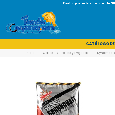
Envío gratuito a partir de
CATÁLOGO DE
Inicio
Cebos
Pellets y Engodos
Dynamite B