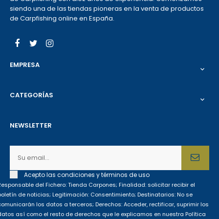
siendo una de las tiendas pioneras en la venta de productos
de Carpfishing online en España.
Facebook
Twitter
Instagram
EMPRESA

CATEGORÍAS

NEWSLETTER
Acepto las condiciones y términos de uso
Responsable del Fichero: Tienda Carpones; Finalidad: solicitar recibir el
boletín de noticias; Legitimación: Consentimiento; Destinatarios: No se
comunicarán los datos a terceros; Derechos: Acceder, rectificar, suprimir los
datos así como el resto de derechos que le explicamos en nuestra Política