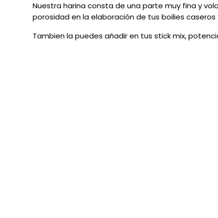
Nuestra harina consta de una parte muy fina y vol
porosidad en la elaboración de tus boilies caseros
Tambien la puedes añadir en tus stick mix, potenc
LOS CLIENTES QUE ADQUIRIERON ESTE P
DESCUENTO
SIN STOCK
DESCUENTO