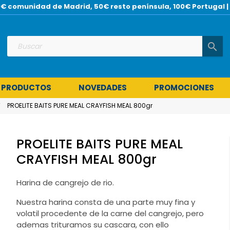
 30€ comunidad de Madrid, 50€ resto península, 100€ Portuga
search
 PRODUCTOS
NOVEDADES
PROMOCIONES
PROELITE BAITS PURE MEAL CRAYFISH MEAL 800gr
PROELITE BAITS PURE MEAL
CRAYFISH MEAL 800gr
Harina de cangrejo de rio.
Nuestra harina consta de una parte muy fina y
volatil procedente de la carne del cangrejo, pero
ademas trituramos su cascara, con ello