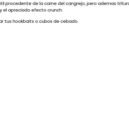
atil procedente de la carne del cangrejo, pero ademas trit
 y el apreciado efecto crunch.
iar tus hookbaits o cubos de cebado.
RODUCTO TAMBIÉN COMPRARON:
SIN STOCK
DESCUENTO
SIN STOCK