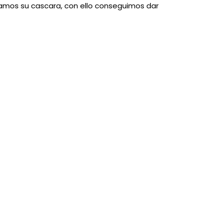
uramos su cascara, con ello conseguimos dar
DESCUENTO
SIN STOCK