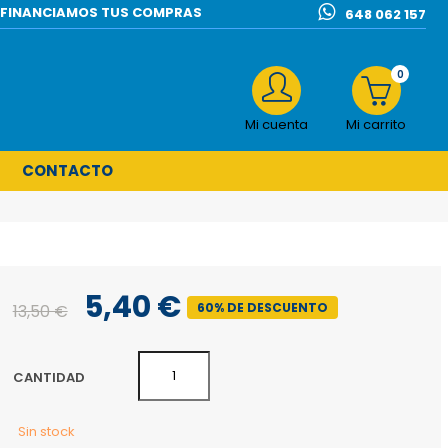
l | FINANCIAMOS TUS COMPRAS
648 062 157
0
Mi cuenta
Mi carrito
CONTACTO
5,40 €
60% DE DESCUENTO
13,50 €
CANTIDAD
Sin stock