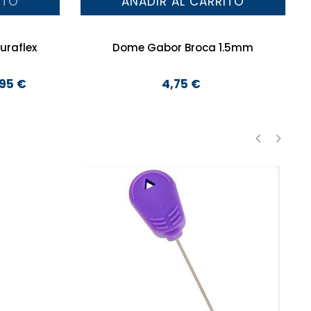
ITO
AÑADIR AL CARRITO
uraflex
Dome Gabor Broca 1.5mm
,95 €
4,75 €
Precio
‹
›