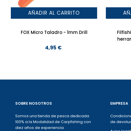
AÑADIR AL CARRITO
AÑ
FOX Micro Taladro - 1mm Drill
Filfis
herra
4,95 €
Precio
SOBRE NOSOTROS
EMPRESA
Somos una tienda de pesca dedicada
Condicione
100% a la Modalidad de Carpfishing con
de devoluc
diez años de experiencia.