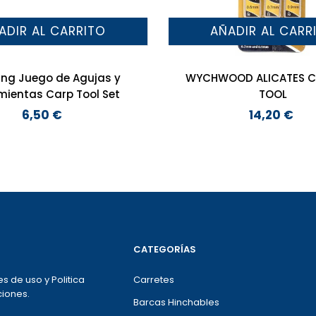
ADIR AL CARRITO
AÑADIR AL CARR
hing Juego de Agujas y
WYCHWOOD ALICATES CRIMPING
mientas Carp Tool Set
TOOL
6,50 €
14,20 €
Precio
Precio
CATEGORÍAS
s de uso y Politica
Carretes
iones.
Barcas Hinchables