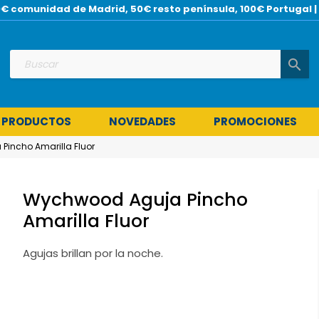
 30€ comunidad de Madrid, 50€ resto península, 100€ Portuga
search
 PRODUCTOS
NOVEDADES
PROMOCIONES
incho Amarilla Fluor
Wychwood Aguja Pincho
Amarilla Fluor
Agujas brillan por la noche.