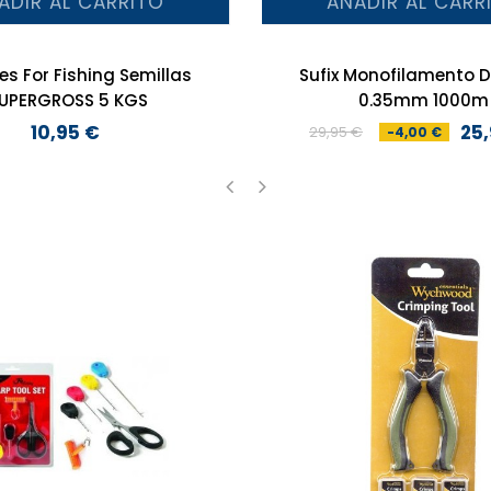
ADIR AL CARRITO
AÑADIR AL CARR
les For Fishing Semillas
Sufix Monofilamento D
UPERGROSS 5 KGS
0.35mm 1000m
10,95 €
25
29,95 €
-4,00 €
Precio
Precio
Precio
base
‹
›