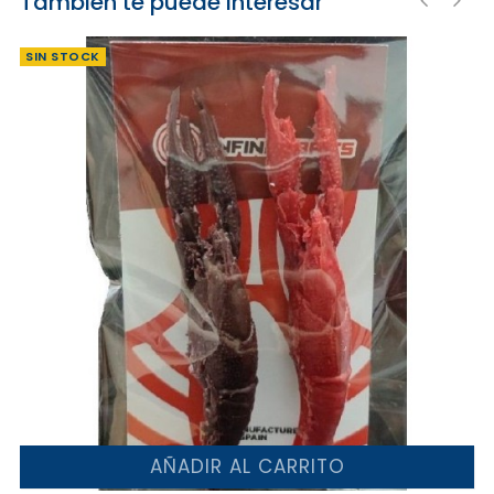
También te puede interesar
‹
›
‹
›
SIN STOCK
AÑADIR AL CARRITO