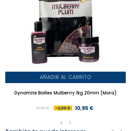
AÑADIR AL CARRITO
Dynamite Boilies Mulberrry 1kg 20mm (Mora)
10,95 €
12,95 €
-2,00 €
Precio
Precio
base