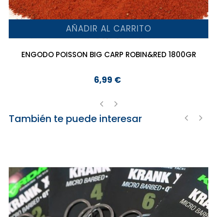
AÑADIR AL CARRITO
ENGODO POISSON BIG CARP ROBIN&RED 1800GR
6,99 €
Precio
También te puede interesar
‹
›
‹
›