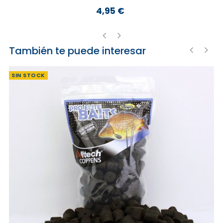
4,95 €
Precio
También te puede interesar
‹
›
‹
›
SIN STOCK