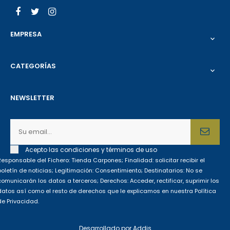
Facebook
Twitter
Instagram
EMPRESA

CATEGORÍAS

NEWSLETTER
Acepto las condiciones y términos de uso
Responsable del Fichero: Tienda Carpones; Finalidad: solicitar recibir el
boletín de noticias; Legitimación: Consentimiento; Destinatarios: No se
comunicarán los datos a terceros; Derechos: Acceder, rectificar, suprimir los
datos así como el resto de derechos que le explicamos en nuestra Política
de Privacidad.
Desarrollado por
Addis