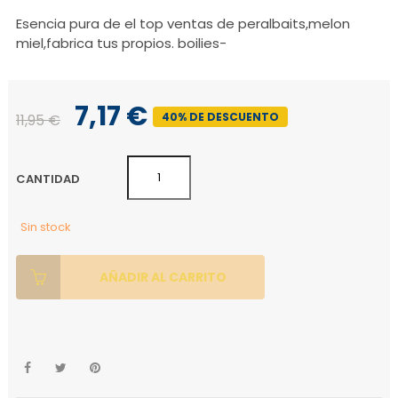
PeralBaits Esencia Ultra Flavour
Doble M (Melon Miel) 100ml
Esencia pura de el top ventas de peralbaits,melon
miel,fabrica tus propios. boilies-