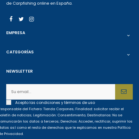
de Carpfishing online en España.
Facebook
Twitter
Instagram
EMPRESA

CATEGORÍAS

NEWSLETTER
Acepto las condiciones y términos de uso
Responsable del Fichero: Tienda Carpones; Finalidad: solicitar recibir el
boletín de noticias; Legitimación: Consentimiento; Destinatarios: No se
comunicarán los datos a terceros; Derechos: Acceder, rectificar, suprimir los
datos así como el resto de derechos que le explicamos en nuestra Política
de Privacidad.