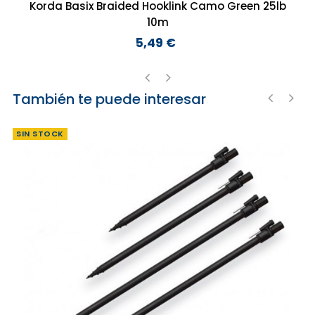
Korda Basix Braided Hooklink Camo Green 25lb
10m
5,49 €
Precio
También te puede interesar
‹
›
‹
›
SIN STOCK