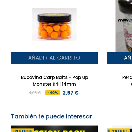
AÑADIR AL CARRITO
AÑ
Bucovina Carp Baits - Pop Up
Pera
Monster Krill 14mm
2,97 €
4,95 €
-40%
Precio
Precio
base
También te puede interesar
SIN STOCK
SIN STOCK