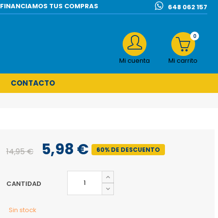
l | FINANCIAMOS TUS COMPRAS
648 062 157
0
Mi cuenta
Mi carrito
CONTACTO
5,98 €
60% DE DESCUENTO
14,95 €
CANTIDAD
Sin stock