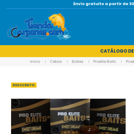
Envío gratuito a partir de
CATÁLOGO DE
Inicio
Cebos
Boilies
Proelite Baits
Proel
DESCUENTO