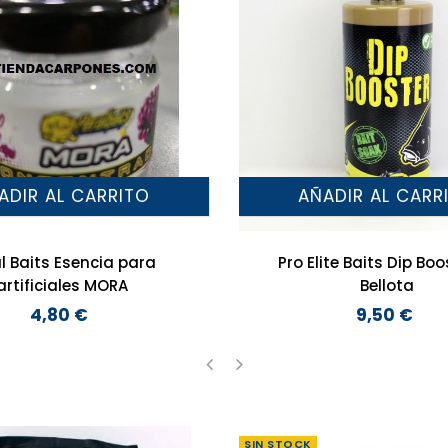
ADIR AL CARRITO
AÑADIR AL CARR
l Baits Esencia para
Pro Elite Baits Dip Boos
artificiales MORA
Bellota
4,80 €
9,50 €
Precio
Precio
‹
›
SIN STOCK