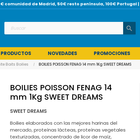
 30€ comunidad de Madrid, 50€ resto península, 100€ Portuga
search
 PRODUCTOS
NOVEDADES
PROMOCIONES
ite Baits Boilies
BOILIES POISSON FENAG 14 mm 1Kg SWEET DREAMS
BOILIES POISSON FENAG 14
mm 1Kg SWEET DREAMS
SWEET DREAMS
Boilies elaborados con las mejores harinas del
mercado, proteínas lácteas, proteínas vegetales
texturizadas, concentrado de licor de maíz,