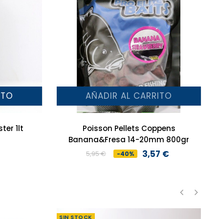
ITO
AÑADIR AL CARRITO
ter 1lt
Poisson Pellets Coppens
Banana&Fresa 14-20mm 800gr
3,57 €
5,95 €
-40%
Precio
Precio
base
‹
›
SIN STOCK