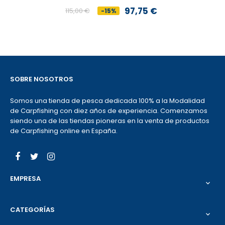
97,75 €
115,00 €
-15%
Precio
Precio
base
SOBRE NOSOTROS
Somos una tienda de pesca dedicada 100% a la Modalidad
de Carpfishing con diez años de experiencia. Comenzamos
siendo una de las tiendas pioneras en la venta de productos
de Carpfishing online en España.
Facebook
Twitter
Instagram
EMPRESA

CATEGORÍAS
