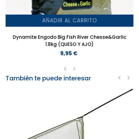
AÑADIR AL CARRITO
Dynamite Engodo Big Fish River Chesse&Garlic
1.8kg (QUESO Y AJO)
9,95 €
Precio
También te puede interesar
‹
›
‹
›