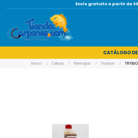
Envío gratuito a partir de
CATÁLOGO DE
Inicio
Cebos
Remojos
Trybion
TRYBIO