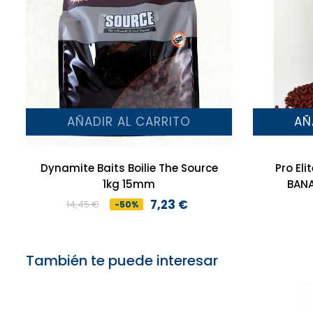
AÑADIR AL CARRITO
AÑ
Dynamite Baits Boilie The Source
Pro Eli
1kg 15mm
BANA
7,23 €
14,45 €
-50%
Precio
Precio
base
También te puede interesar