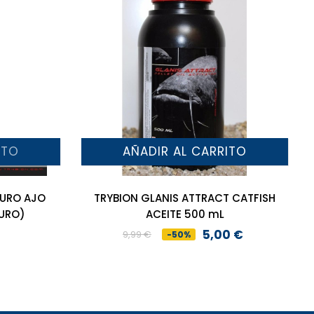
ITO
AÑADIR AL CARRITO
PURO AJO
TRYBION GLANIS ATTRACT CATFISH
PURO)
ACEITE 500 mL
5,00 €
9,99 €
-50%
Precio
Precio
base