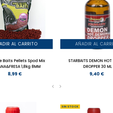
ADIR AL CARRITO
AÑADIR AL CARR
te Baits Pellets Spod Mix
STARBAITS DEMON HOT
NA&FRESA 1,8kg 8MM
DROPPER 30 ML
8,99 €
9,40 €
Precio
Precio
‹
›
SIN STOCK