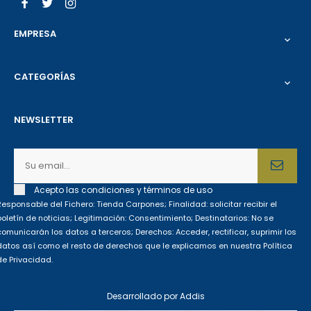
Facebook
Twitter
Instagram
EMPRESA

CATEGORÍAS

NEWSLETTER
Acepto las condiciones y términos de uso
Responsable del Fichero: Tienda Carpones; Finalidad: solicitar recibir el
boletín de noticias; Legitimación: Consentimiento; Destinatarios: No se
comunicarán los datos a terceros; Derechos: Acceder, rectificar, suprimir los
datos así como el resto de derechos que le explicamos en nuestra Política
de Privacidad.
Desarrollado por
Addis