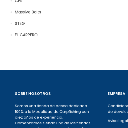
CPK
Massive Baits
STEG
EL CARPERO
SOBRE NOSOTROS
EMPRESA
Somos una tienda de pesca dedicada
Condicione
100% a la Modalidad de Carpfishing con
de devoluc
diez años de experiencia.
Aviso legal
Comenzamos siendo una de las tiendas