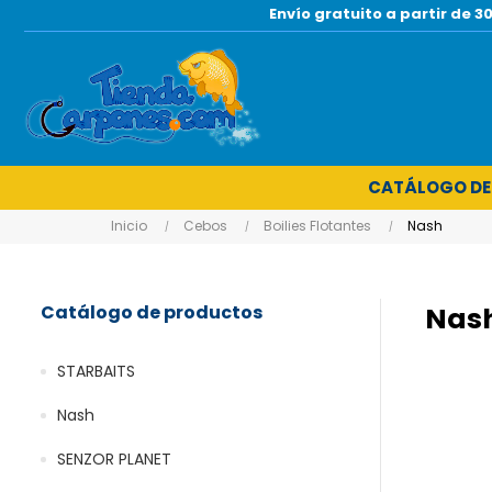
Envío gratuito a partir de
CATÁLOGO DE
Inicio
Cebos
Boilies Flotantes
Nash
Catálogo de productos
Nas
STARBAITS
Nash
SENZOR PLANET