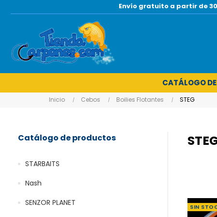
Envío gratuito a partir de
CATÁLOGO DE
Inicio
Cebos
Boilies Flotantes
STEG
Catálogo de productos
STE
STARBAITS
Nash
SENZOR PLANET
SIN STO