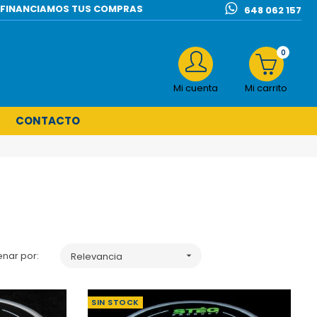
l | FINANCIAMOS TUS COMPRAS
648 062 157
0
Mi cuenta
Mi carrito
CONTACTO
nar por:
Relevancia

SIN STOCK