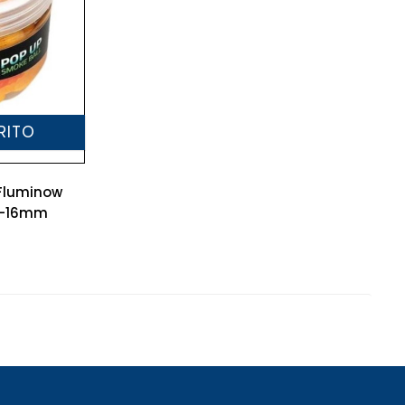
RITO
 Fluminow
12-16mm