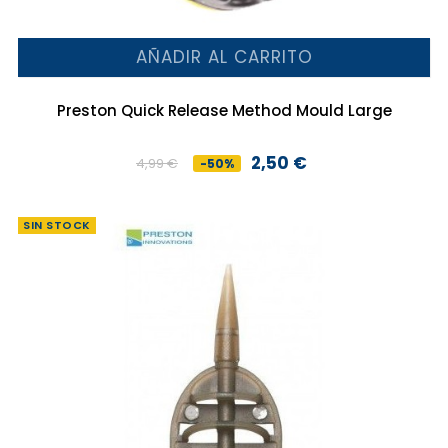
AÑADIR AL CARRITO
Preston Quick Release Method Mould Large
2,50 €
4,99 €
-50%
Precio
Precio
base
SIN STOCK