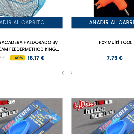
ADIR AL CARRITO
AÑADIR AL CARR
SACADERA HALDORÁDÓ By
Fox Multi TOOL
EAM FEEDERMETHOD KING
OVAL
16,17 €
7,79 €
5 €
-40%
Precio
Precio
Precio
base
‹
›