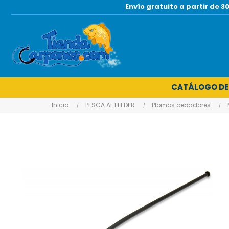
Envío gratuito a partir de
CATÁLOGO DE
Inicio
PESCA AL FEEDER
Plomos cebadores