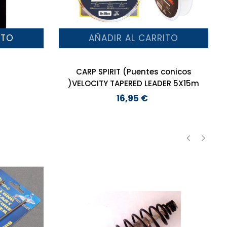
ITO
AÑADIR AL CARRITO
CARP SPIRIT (Puentes conicos
)VELOCITY TAPERED LEADER 5X15m
16,95 €
Precio
‹
›