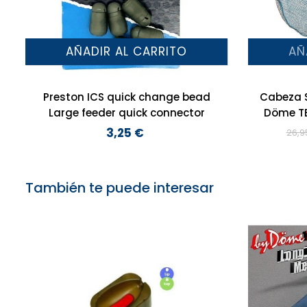
AÑADIR AL CARRITO
AÑ
Preston ICS quick change bead
Cabeza 
Large feeder quick connector
Döme T
3,25 €
26,9
Precio
También te puede interesar