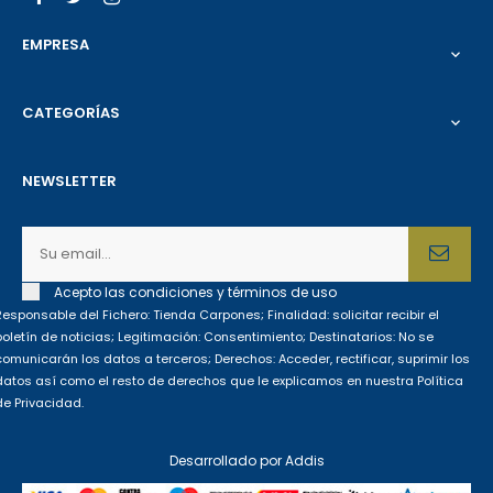
EMPRESA

CATEGORÍAS

NEWSLETTER
Acepto las condiciones y términos de uso
Responsable del Fichero: Tienda Carpones; Finalidad: solicitar recibir el
boletín de noticias; Legitimación: Consentimiento; Destinatarios: No se
comunicarán los datos a terceros; Derechos: Acceder, rectificar, suprimir los
datos así como el resto de derechos que le explicamos en nuestra Política
de Privacidad.
Desarrollado por
Addis