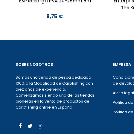
ESP Recarga PVA 20-25mm 6m
Enterpri
The K
8,75 €
Precio
SOBRE NOSOTROS
EMPRESA
Somos una tienda de pesca dedicada
Condicione
100% a la Modalidad de Carpfishing con
de devoluc
diez años de experiencia.
Aviso legal
Comenzamos siendo una de las tiendas
pioneras en la venta de productos de
Política d
Carpfishing online en España.
Política d
Facebook
Twitter
Instagram