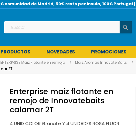
 30€ comunidad de Madrid, 50€ resto península, 100€ Portuga
search
 PRODUCTOS
NOVEDADES
PROMOCIONES
ENTERPRISE Maiz Flotante en remojo
Maiz Aromas Innovate Baits
amar 2T
Enterprise maiz flotante en
remojo de Innovatebaits
calamar 2T
4 UNID COLOR Granate Y 4 UNIDADES ROSA FLUOR