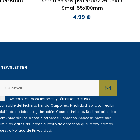
ource 6mm
Korda Bolsas pva solidz 25 unid (
Small 55x100mm
4,99 €
Precio
NEWSLETTER
Acepto las condiciones y términos de uso
onsable del Fichero: Tienda Carpones; Finalidad: solicitar recibir
oletín de noticias; Legitimación: Consentimiento; Destinatarios: No
omunicarán los datos a terceros; Derechos: Acceder, rectificar,
imir los datos así como el resto de derechos que le explicamos
uestra Política de Privacidad.