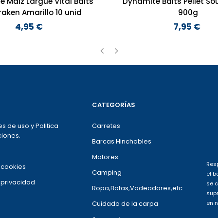
se Maiz Largue Vital Baits
Dynamite Baits Pellet S
raken Amarillo 10 unid
900g
4,95 €
7,95 €
Precio
Precio
‹
›
CATEGORÍAS
s de uso y Politica
Carretes
iones.
Barcas Hinchables
Motores
Resp
e cookies
Camping
el b
e privacidad
se c
Ropa,Botas,Vadeadores,etc..
supr
Cuidado de la carpa
en n