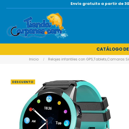
Envío gratuito a partir de
CATÁLOGO DE
Inicio
Relojes infantiles con GPS,Tablets,Camaras S
DESCUENTO