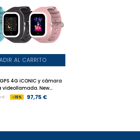
ADIR AL CARRITO
n GPS 4G iCONIC y cámara
a videollamada. New
Generation
97,75 €
0 €
-15%
Precio
Precio
base