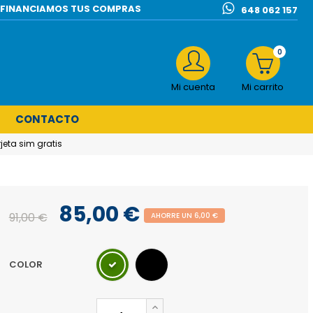
l | FINANCIAMOS TUS COMPRAS
648 062 157
0
Mi cuenta
Mi carrito
CONTACTO
eta sim gratis
85,00 €
91,00 €
AHORRE UN 6,00 €
COLOR