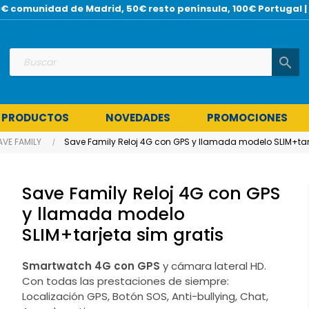
 30€ comunidad de Madrid, 50€ resto península, 100€ Portuga
search
 PRODUCTOS
NOVEDADES
PROMOCIONES
AVE FAMILY
Save Family Reloj 4G con GPS y llamada modelo SLIM+tarj
Save Family Reloj 4G con GPS
y llamada modelo
SLIM+tarjeta sim gratis
Smartwatch 4G con GPS
y cámara lateral HD.
Con todas las prestaciones de siempre:
Localización GPS, Botón SOS, Anti-bullying, Chat,