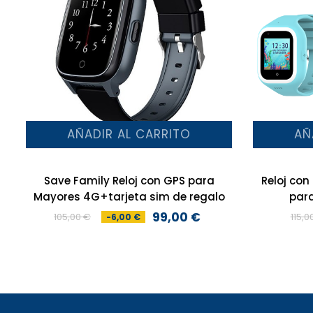
AÑADIR AL CARRITO
AÑ
Save Family Reloj con GPS para
Reloj co
Mayores 4G+tarjeta sim de regalo
par
99,00 €
105,00 €
115,0
-6,00 €
Precio
Precio
base