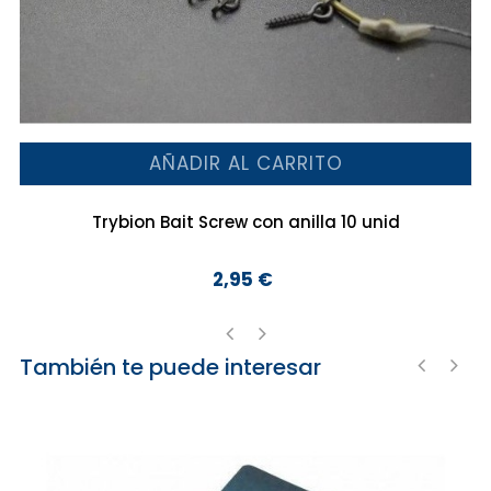
AÑADIR AL CARRITO
Trybion Bait Screw con anilla 10 unid
2,95 €
Precio
También te puede interesar
‹
›
‹
›