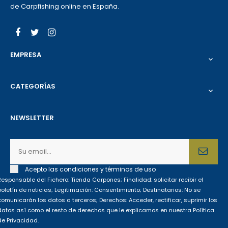
de Carpfishing online en España.
Facebook
Twitter
Instagram
EMPRESA

CATEGORÍAS

NEWSLETTER
Acepto las condiciones y términos de uso
Responsable del Fichero: Tienda Carpones; Finalidad: solicitar recibir el
boletín de noticias; Legitimación: Consentimiento; Destinatarios: No se
comunicarán los datos a terceros; Derechos: Acceder, rectificar, suprimir los
datos así como el resto de derechos que le explicamos en nuestra Política
de Privacidad.