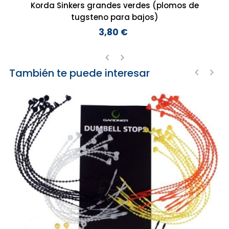
Korda Sinkers grandes verdes (plomos de
tugsteno para bajos)
3,80 €
Precio
También te puede interesar
‹
›
‹
›