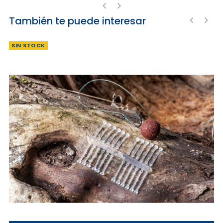
También te puede interesar
‹
›
‹
›
SIN STOCK