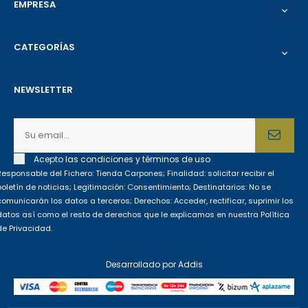
EMPRESA

CATEGORÍAS

NEWSLETTER
Acepto las condiciones y términos de uso
Responsable del Fichero: Tienda Carpones; Finalidad: solicitar recibir el
boletín de noticias; Legitimación: Consentimiento; Destinatarios: No se
comunicarán los datos a terceros; Derechos: Acceder, rectificar, suprimir los
datos así como el resto de derechos que le explicamos en nuestra Política
de Privacidad.
Desarrollado por
Addis