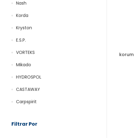
Nash
Korda
Kryston
E.S.P.
VORTEKS
korum
Mikado
HYDROSPOL
CASTAWAY
Carpspirit
Filtrar Por