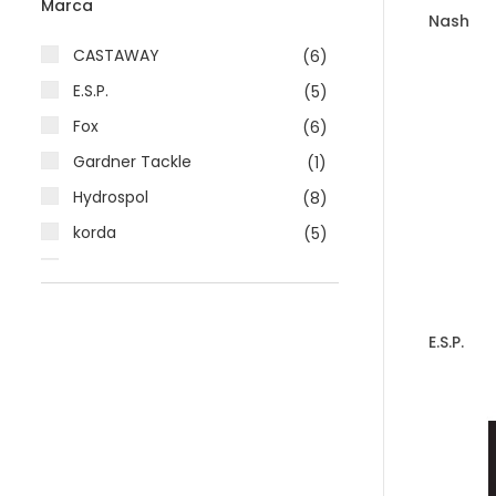
Marca
Nash
CASTAWAY
(6)
E.S.P.
(5)
Fox
(6)
Gardner Tackle
(1)
Hydrospol
(8)
korda
(5)
Kryston
(1)
VORTEKS
(1)
E.S.P.