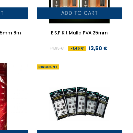
RT
ADD TO CART
-25mm 6m
E.S.P Kit Malla PVA 25mm
13,50 €
14,95 €
-1,45 €
Preço
Preço
normal
DISCOUNT