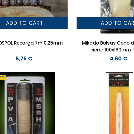
ADD TO CART
ADD TO CA
OSPOL Recarga 7m 0.25mm
Mikado Bolsas Cono d
ci
5,75 €
4,60 €
Preço
Preço
DO