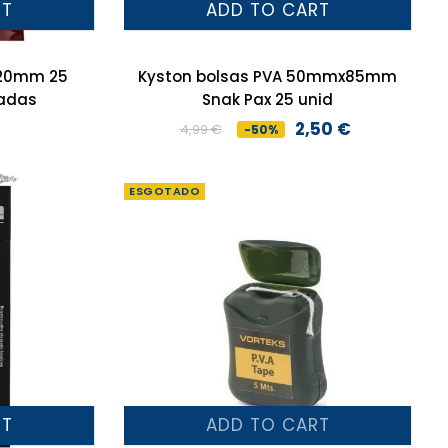
RT
ADD TO CART
X120mm 25
Kyston bolsas PVA 50mmx85mm
radas
Snak Pax 25 unid
2,50 €
4,99 €
-50%
Preço
Preço
normal
ESGOTADO
RT
ADD TO CART