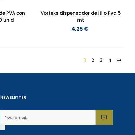
de PVA con
Vorteks dispensador de Hilo Pva 5
0 unid
mt
4,25 €
Preço
1
2
3
4
NEWSLETTER