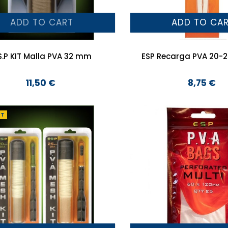
ADD TO CART
ADD TO CA
.S.P KIT Malla PVA 32 mm
ESP Recarga PVA 20
11,50 €
8,75 €
Preço
Preço
NT