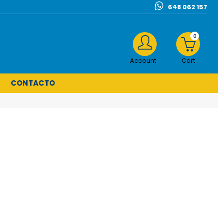
648 062 157
0
Account
Cart
CONTACTO