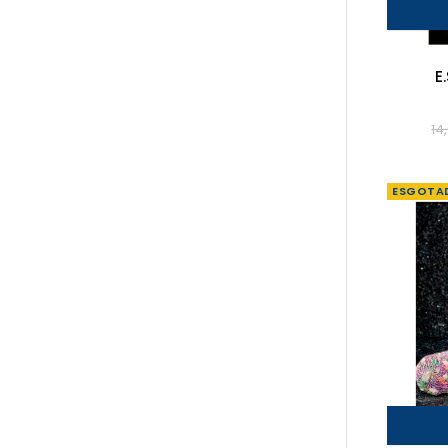
E
14
ESGOTA