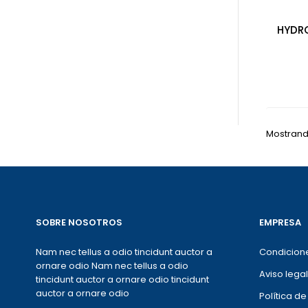
HYDR
Mostrando
SOBRE NOSOTROS
EMPRESA
Nam nec tellus a odio tincidunt auctor a
Condicion
ornare odio Nam nec tellus a odio
Aviso legal
tincidunt auctor a ornare odio tincidunt
auctor a ornare odio
Política d