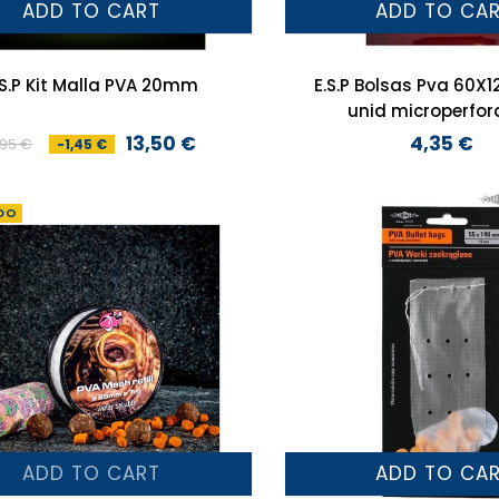
ADD TO CART
ADD TO CA
.S.P Kit Malla PVA 20mm
E.S.P Bolsas Pva 60
unid microperfo
13,50 €
4,35 €
,95 €
-1,45 €
Preço
Preço
Preço
normal
DO
ADD TO CART
ADD TO CA