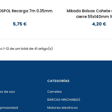
OSPOL Recarga 7m 0.35mm
Mikado Bolsas Cohete 
cierre 55x140mm 1
5,75 €
4,20 €
Preço
Preço
 1-12 de um total de 41 artigo(s)
CATEGORÍAS
es de uso
Carretes
BARCAS HINCHABLES
e privacidad
Motores electricos