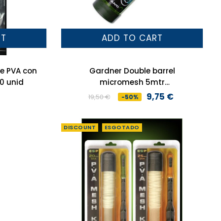
RT
ADD TO CART
e PVA con
Gardner Double barrel
erre 100x180mm 10 unid
micromesh 5mtr
standart+5mtrs boilie pva
9,75 €
19,50 €
-50%
Preço
Preço
normal
DISCOUNT
ESGOTADO