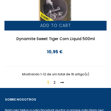
ADD TO CART
Dynamite Sweet Tiger Corn Liquid 500ml
10,95 €
Preço
Mostrando 1-12 de um total de 16 artigo(s)
1
2
SOBRE NOSOTROS
Nam nec tellus a odio tincidunt auctor a ornare odio Nam nec