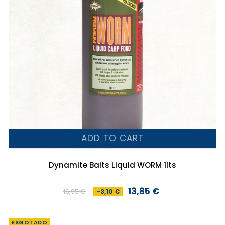
ADD TO CART
Dynamite Baits Liquid WORM 1lts
13,85 €
16,95 €
-3,10 €
Preço
Preço
normal
ESGOTADO