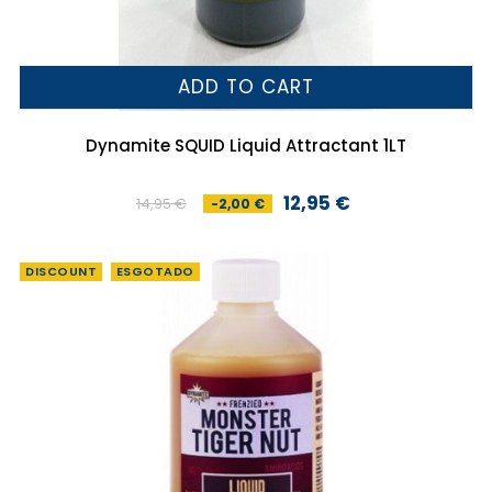
ADD TO CART
Dynamite SQUID Liquid Attractant 1LT
12,95 €
14,95 €
-2,00 €
Preço
Preço
normal
DISCOUNT
ESGOTADO