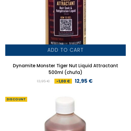
ADD TO CART
Dynamite Monster Tiger Nut Liquid Attractant
500ml (chufa)
12,95 €
13,95 €
-1,00 €
Preço
Preço
normal
DISCOUNT