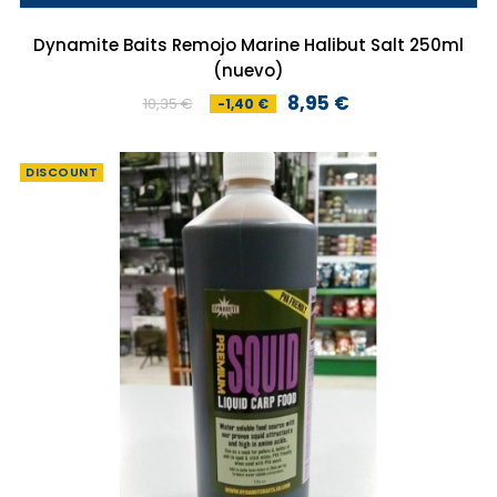
Dynamite Baits Remojo Marine Halibut Salt 250ml
(nuevo)
8,95 €
10,35 €
-1,40 €
Preço
Preço
normal
DISCOUNT