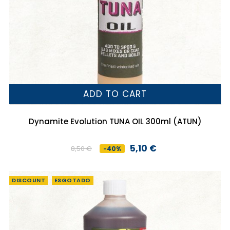
ADD TO CART
Dynamite Evolution TUNA OIL 300ml (ATUN)
5,10 €
8,50 €
-40%
Preço
Preço
normal
DISCOUNT
ESGOTADO