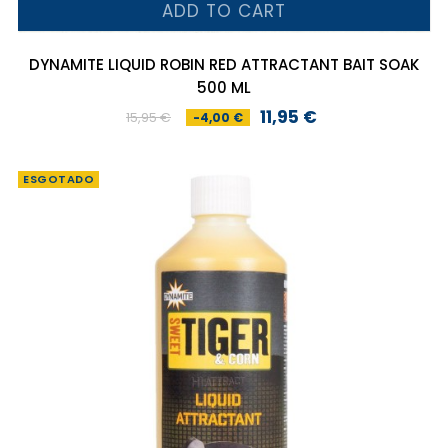
ADD TO CART
DYNAMITE LIQUID ROBIN RED ATTRACTANT BAIT SOAK
500 ML
11,95 €
15,95 €
-4,00 €
Preço
Preço
normal
ESGOTADO