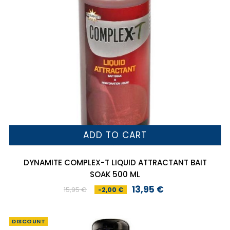
ADD TO CART
DYNAMITE COMPLEX-T LIQUID ATTRACTANT BAIT
SOAK 500 ML
13,95 €
15,95 €
-2,00 €
Preço
Preço
normal
DISCOUNT