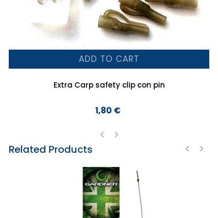
ADD TO CART
Extra Carp safety clip con pin
1,80 €
Preço
Related Products
‹
›
‹
›