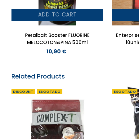
ADD TO CART
Peralbait Booster FLUORINE
Enterpris
MELOCOTON&PIÑA 500ml
10uni
10,90 €
Preço
Related Products
DISCOUNT
ESGOTADO
ESGOTADO