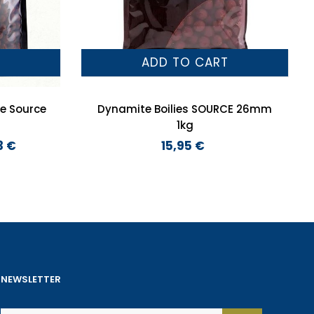
T
ADD TO CART
he Source
Dynamite Boilies SOURCE 26mm
1kg
3 €
15,95 €
Preço
NEWSLETTER