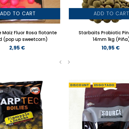
ADD TO CART
ADD TO CAR
e Maiz Fluor Rosa flotante
Starbaits Probiotic Pi
d (pop up sweetcorn)
14mm 1kg (Piña
2,95 €
10,95 €
Preço
Preço
‹
›
DISCOUNT
ESGOTADO