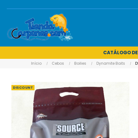
CATÁLOGO DE
Início
Cebos
Boilies
Dynamite Baits
D
DISCOUNT