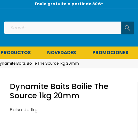
Envío gratuito a partir de 30€*
search
 PRODUCTOS
NOVEDADES
PROMOCIONES
ynamite Baits Boilie The Source 1kg 20mm
Dynamite Baits Boilie The
Source 1kg 20mm
Bolsa de 1kg