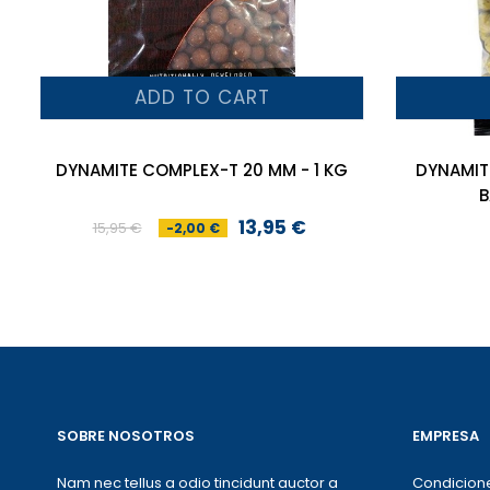
ADD TO CART
DYNAMITE COMPLEX-T 20 MM - 1 KG
DYNAMITE
B
13,95 €
15,95 €
-2,00 €
Preço
Preço
normal
SOBRE NOSOTROS
EMPRESA
Nam nec tellus a odio tincidunt auctor a
Condicion