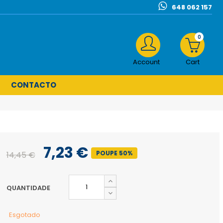
648 062 157
0
Account
Cart
CONTACTO
7,23 €
POUPE 50%
14,45 €
QUANTIDADE
Esgotado