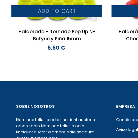
ADD TO CART
Haldorado – Tornado Pop Up N-
Haldorá
Butyric y Piña 15mm
Choc
5,50 €
Preço
SOBRE NOSOTROS
EMPRESA
Nam nec tellus a odio tincidunt auctor a
Condicion
ornare odio Nam nec tellus a odio
Aviso legal
tincidunt auctor a ornare odio tincidunt