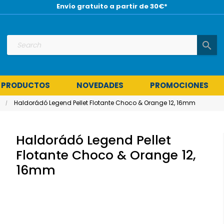
Envío gratuito a partir de 30€*
search
 PRODUCTOS
NOVEDADES
PROMOCIONES
Haldorádó Legend Pellet Flotante Choco & Orange 12, 16mm
Haldorádó Legend Pellet
Flotante Choco & Orange 12,
16mm