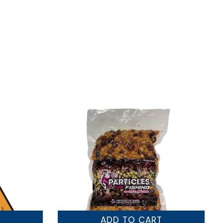
T
ADD TO CART