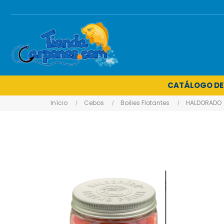
CATÁLOGO DE
Início
Cebos
Boilies Flotantes
HALDORADO