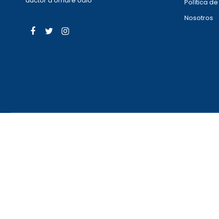
auctor a ornare odio
Política d
Nosotros
Facebook
Twitter
Instagram