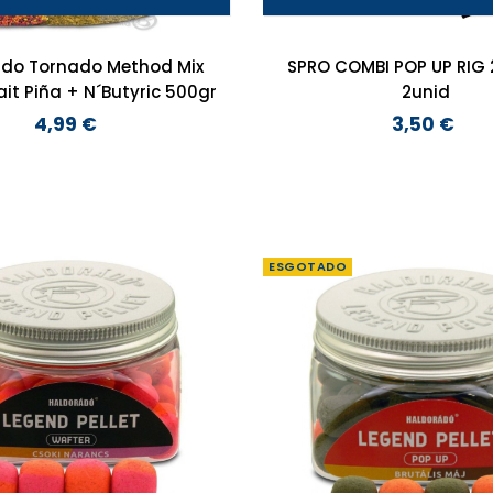
do Tornado Method Mix
SPRO COMBI POP UP RIG 25L
t Piña + N´Butyric 500gr
2unid
4,99 €
3,50 €
Preço
Preço
ESGOTADO