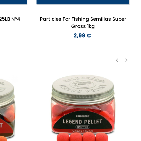
B Nº4
Particles For Fishing Semillas Super
Gross 1kg
2,99 €
Preço
‹
›