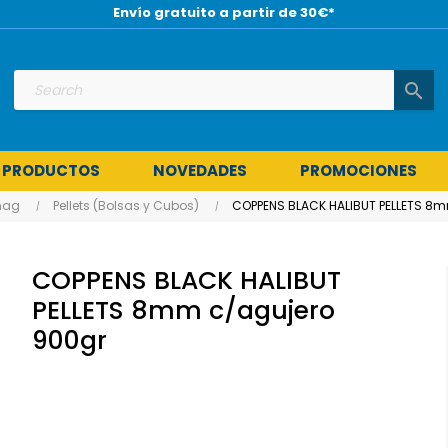
Envío gratuito a partir de 30€*
search
 PRODUCTOS
NOVEDADES
PROMOCIONES
nag
Pellets (Bolsas y Cubos)
COPPENS BLACK HALIBUT PELLETS 8
COPPENS BLACK HALIBUT
PELLETS 8mm c/agujero
900gr