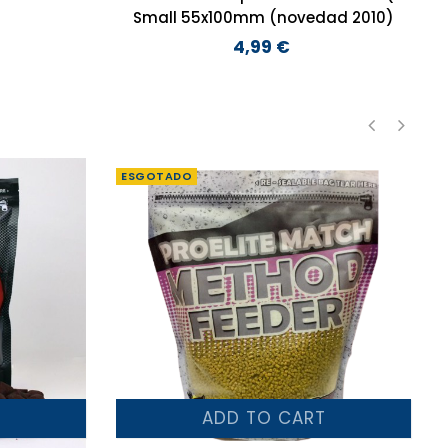
Small 55x100mm (novedad 2010)
4,99 €
Preço
‹
›
ESGOTADO
T
ADD TO CART