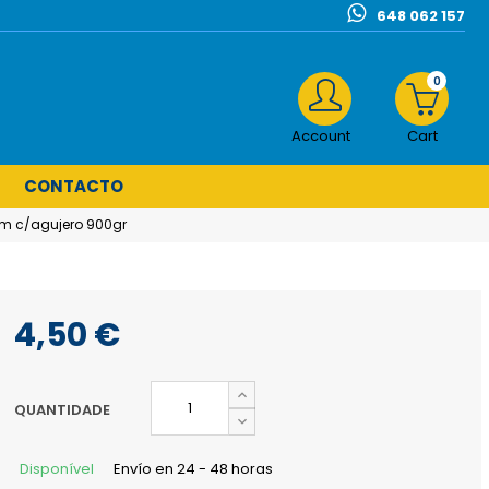
648 062 157
0
Account
Cart
CONTACTO
mm c/agujero 900gr
4,50 €
QUANTIDADE
Disponível
Envío en 24 - 48 horas