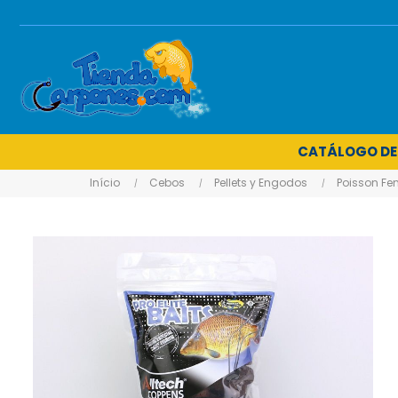
CATÁLOGO DE
Início
Cebos
Pellets y Engodos
Poisson Fe