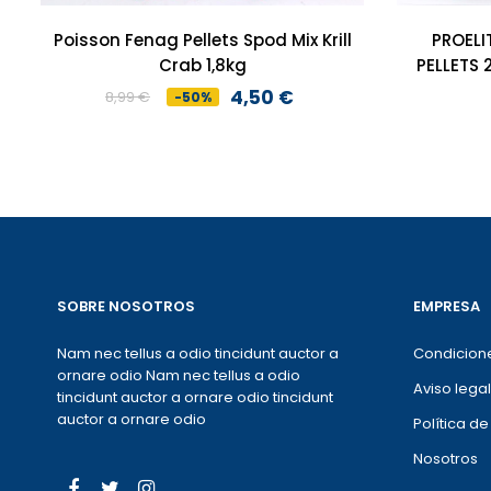
Poisson Fenag Pellets Spod Mix Krill
PROELI
Crab 1,8kg
PELLETS
4,50 €
8,99 €
-50%
Preço
Preço
normal
SOBRE NOSOTROS
EMPRESA
Nam nec tellus a odio tincidunt auctor a
Condicion
ornare odio Nam nec tellus a odio
Aviso legal
tincidunt auctor a ornare odio tincidunt
auctor a ornare odio
Política d
Nosotros
Facebook
Twitter
Instagram