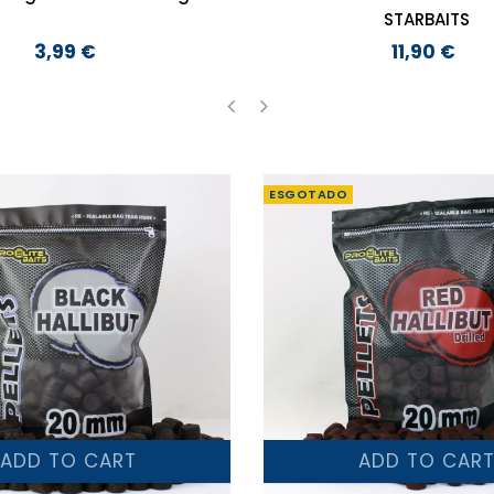
STARBAITS
3,99 €
11,90 €
Preço
Preço
‹
›
ESGOTADO
ADD TO CART
ADD TO CAR