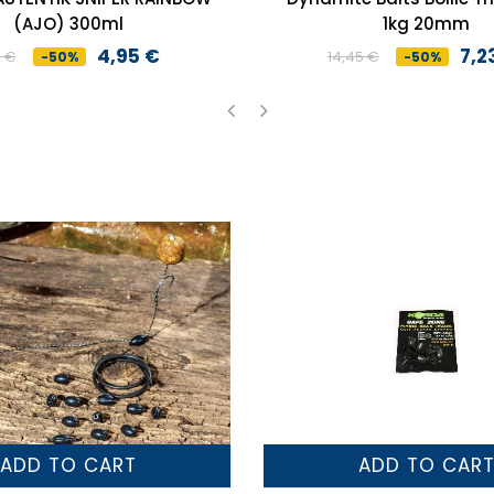
(AJO) 300ml
1kg 20mm
4,95 €
7,2
0 €
14,45 €
-50%
-50%
Preço
Preço
Preço
Preço
normal
normal
‹
›
ADD TO CART
ADD TO CAR