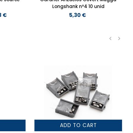
Longshank nº4 10 unid
3 €
5,30 €
Preço
‹
›
T
ADD TO CART