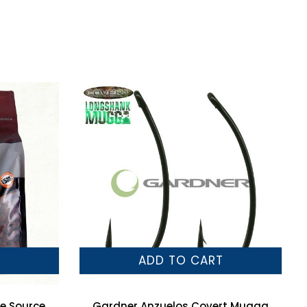
T
ADD TO CART
he Source
Gardner Anzuelos Covert Mugga