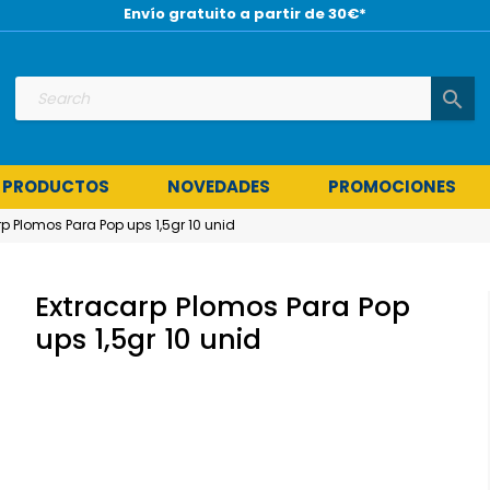
Envío gratuito a partir de 30€*
search
 PRODUCTOS
NOVEDADES
PROMOCIONES
p Plomos Para Pop ups 1,5gr 10 unid
Extracarp Plomos Para Pop
ups 1,5gr 10 unid