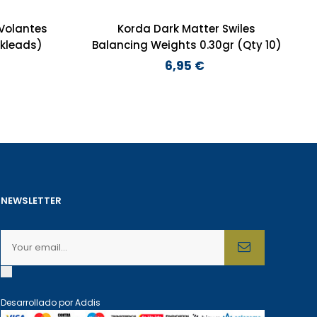
Volantes
Korda Dark Matter Swiles
ng Backleads)
Balancing Weights 0.30gr (Qty 10)
6,95 €
Preço
NEWSLETTER
Desarrollado por
Addis