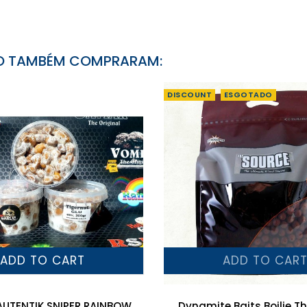
TO TAMBÉM COMPRARAM:
DISCOUNT
ESGOTADO
ADD TO CART
ADD TO CAR
AUTENTIK SNIPER RAINBOW
Dynamite Baits Boilie T