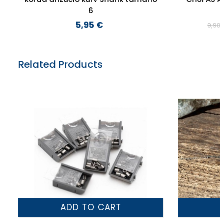
6
5,95 €
9,9
Preço
Related Products
ADD TO CART