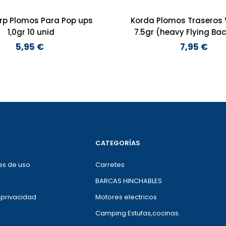
rp Plomos Para Pop ups
Korda Plomos Traseros 
1,0gr 10 unid
7.5gr (heavy Flyi
5,95 €
7,95 €
Preço
Preço
CATEGORÍAS
es de uso
Carretes
BARCAS HINCHABLES
e privacidad
Motores electricos
Camping Estufas,cocinas.