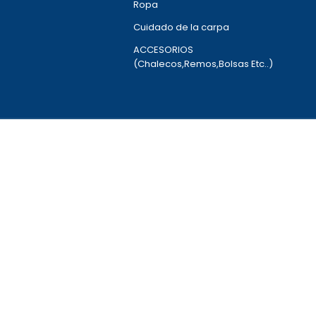
Ropa
Cuidado de la carpa
ACCESORIOS
(Chalecos,Remos,Bolsas Etc..)