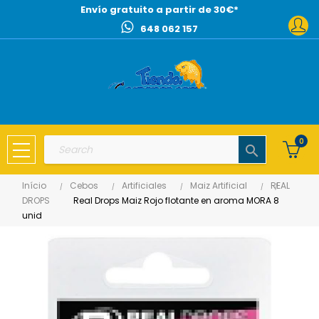
Envío gratuito a partir de 30€*
648 062 157
0
search
Início
Cebos
Artificiales
Maiz Artificial
REAL
DROPS
Real Drops Maiz Rojo flotante en aroma MORA 8
unid