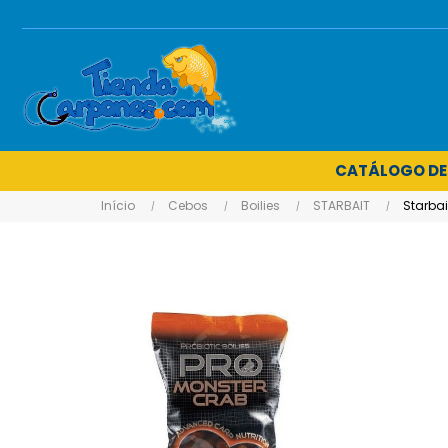
CATÁLOGO DE
Início
Cebos
Boilies
STARBAIT
Starbai