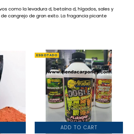
ivos como
la levadura d
,
betaína
d
,
hígados
,
sales
y
de
cangrejo
de gran exito
.
La fragancia
picante
ESGOTADO
T
ADD TO CART