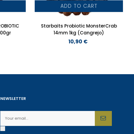
T
ADD TO CART
ROBIOTIC
Starbaits Probiotic MonsterCrab
KBERRY 24mm 200gr
14mm 1kg (Cangrejo)
10,90 €
Preço
NEWSLETTER