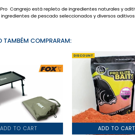
Pro
Cangrejo
está repleto de
ingredientes
naturales y
adit
ingredientes de pescado
seleccionados
y diversos aditivos
TO TAMBÉM COMPRARAM:
DISCOUNT
ADD TO CART
ADD TO CAR