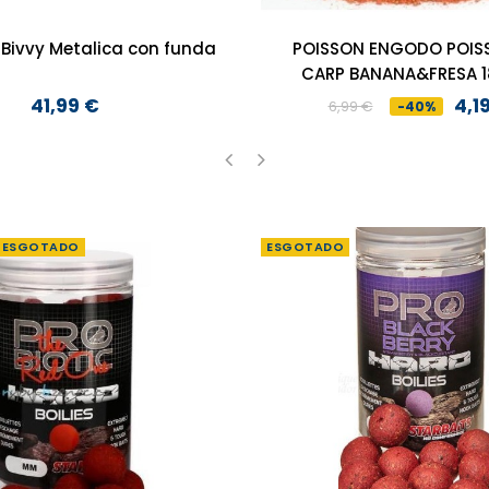
Bivvy Metalica con funda
POISSON ENGODO POIS
CARP BANANA&FRESA 
41,99 €
4,1
6,99 €
-40%
Preço
Preço
Preço
normal
‹
›
ESGOTADO
ESGOTADO