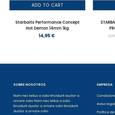
ADD TO CART
Starbaits Performance Concept
STARBA
Hot Demon 14mm 1kg
14,95 €
6,6
Preço
SOBRE NOSOTROS
EMPRESA
Nam nec tellus a odio tincidunt auctor a
Condicion
ornare odio Nam nec tellus a odio
Aviso legal
tincidunt auctor a ornare odio tincidunt
auctor a ornare odio
Política d