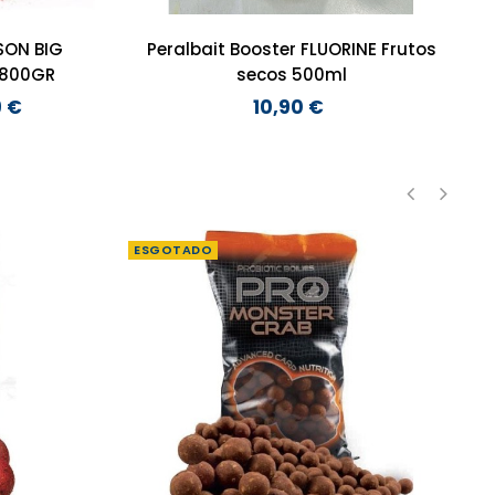
SON BIG
Peralbait Booster FLUORINE Frutos
1800GR
secos 500ml
9 €
10,90 €
Preço
‹
›
ESGOTADO