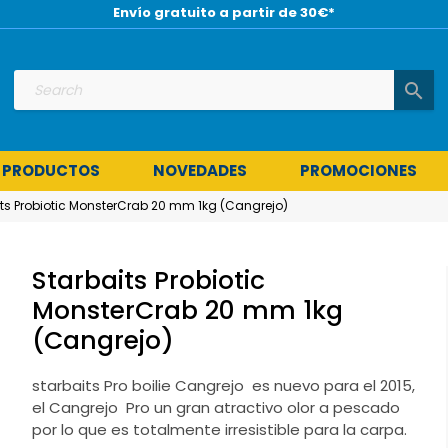
Envío gratuito a partir de 30€*
search
 PRODUCTOS
NOVEDADES
PROMOCIONES
ts Probiotic MonsterCrab 20 mm 1kg (Cangrejo)
Starbaits Probiotic
MonsterCrab 20 mm 1kg
(Cangrejo)
starbaits Pro boilie Cangrejo es nuevo para el 2015,
el Cangrejo Pro un gran atractivo olor a pescado
por lo que es totalmente irresistible para la carpa.