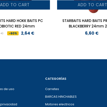
ADD TO CART
ADD TO CAR
ITS HARD HOKK BAITS PC
STARBAITS HARD BAITS P
PROBIOTIC RED 24mm
BLAC
2,64 €
6,60 €
0 €
-60%
Preço
Preço
Preço
normal
CATEGORÍAS
es de uso
Carretes
BARCAS HINCHABLES
e privacidad
Motores electricos