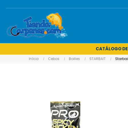
CATÁLOGO DE
Início
Cebos
Boilies
STARBAIT
Starbai