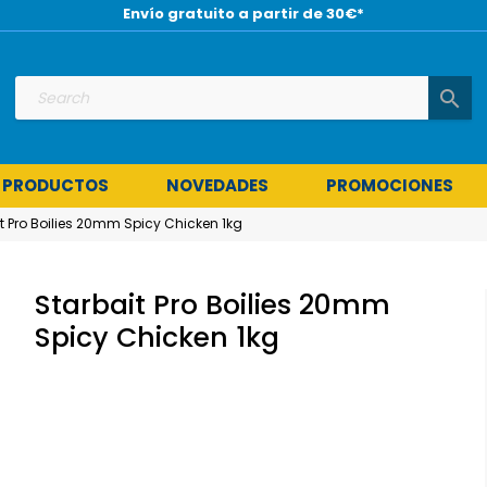
Envío gratuito a partir de 30€*
search
 PRODUCTOS
NOVEDADES
PROMOCIONES
t Pro Boilies 20mm Spicy Chicken 1kg
Starbait Pro Boilies 20mm
Spicy Chicken 1kg