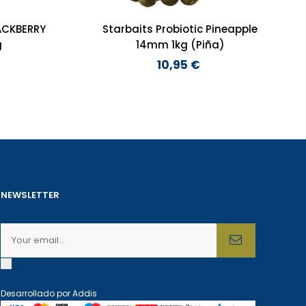
ACKBERRY
Starbaits Probiotic Pineapple
g
14mm 1kg (Piña)
10,95 €
Preço
NEWSLETTER
Desarrollado por
Addis