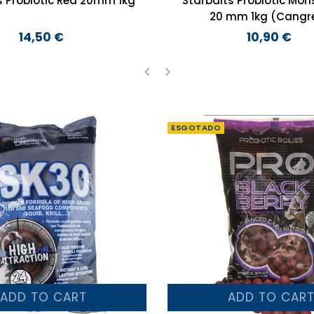
s Probiotic Red 20mm 1kg
Starbaits Probiotic Mon
20 mm 1kg (Cangr
14,50 €
10,90 €
Preço
Preço
‹
›
ESGOTADO
ADD TO CART
ADD TO CAR