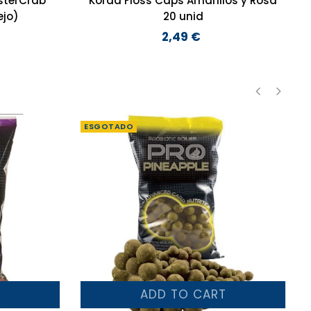
sterCrab
Korda Floss Caps Amarillos y Rosa
ejo)
20 unid
2,49 €
Preço
‹
›
ESGOTADO
T
ADD TO CART