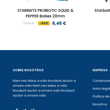
STARBAITS PROBIOTIC SQUID &
Starbai
PEPPER Boilies 20mm
6,45 €
12,90 €
-50%
Preço
Preço
normal
SOBRE NOSOTROS
EMPRESA
Nam nec tellus a odio tincidunt auctor a
Condicion
ornare odio Nam nec tellus a odio
Aviso legal
tincidunt auctor a ornare odio tincidunt
auctor a ornare odio
Política d
Nosotros